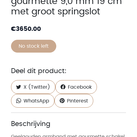
gourmette 9,0 mm 19 cm
met groot springslot
€
3650.00
No stock left
Deel dit product:
X (Twitter)
Facebook
WhatsApp
Pinterest
Beschrijving
Geelgouden armband met gourmette schakel.