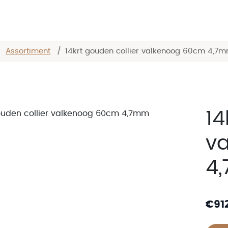
/
Assortiment
/
14krt gouden collier valkenoog 60cm 4,7
14
v
4
€
91