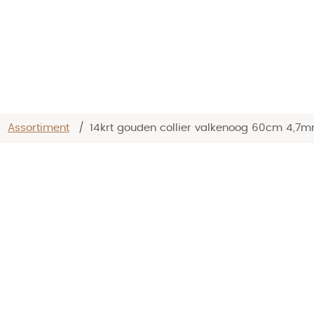
/
Assortiment
/
14krt gouden collier valkenoog 60cm 4,7