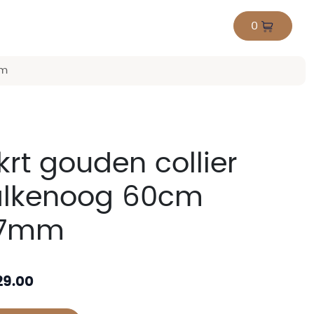
0
mm
krt gouden collier
alkenoog 60cm
,7mm
29.00