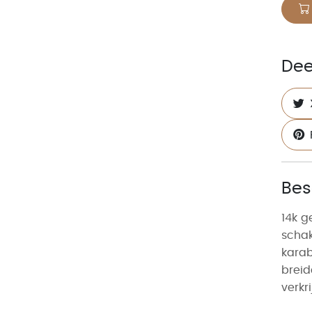
Dee
Bes
14k g
scha
karab
brei
verkr