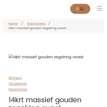
0
Home
/
Assortiment
/
14krt massief gouden zegelring ovaal
Ringen
Zegelring
herenring
14krt massief gouden