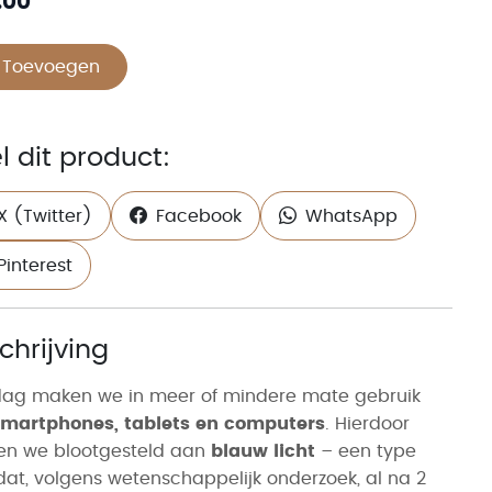
.00
Toevoegen
l dit product:
X (Twitter)
Facebook
WhatsApp
Pinterest
chrijving
dag maken we in meer of mindere mate gebruik
smartphones, tablets en computers
. Hierdoor
en we blootgesteld aan
blauw licht
– een type
 dat, volgens wetenschappelijk onderzoek, al na 2