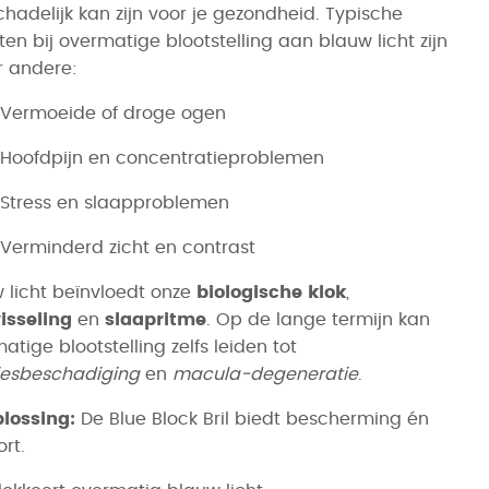
chadelijk kan zijn voor je gezondheid. Typische
ten bij overmatige blootstelling aan blauw licht zijn
r andere:
 Vermoeide of droge ogen
 Hoofdpijn en concentratieproblemen
 Stress en slaapproblemen
 Verminderd zicht en contrast
 licht beïnvloedt onze
biologische klok
,
isseling
en
slaapritme
. Op de lange termijn kan
atige blootstelling zelfs leiden tot
iesbeschadiging
en
macula-degeneratie
.
lossing:
De Blue Block Bril biedt bescherming én
rt.