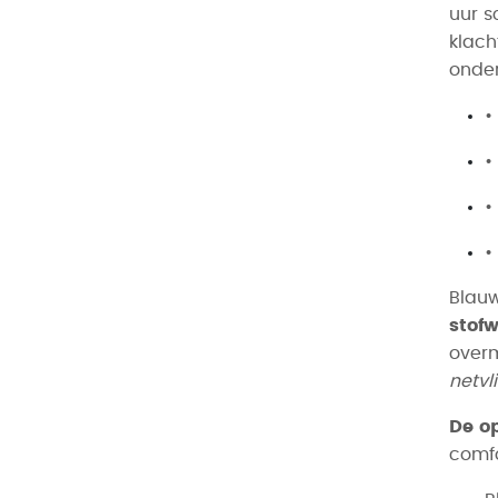
uur s
klach
onde
•
•
•
•
Blauw
stofw
overm
netvl
De op
comfo