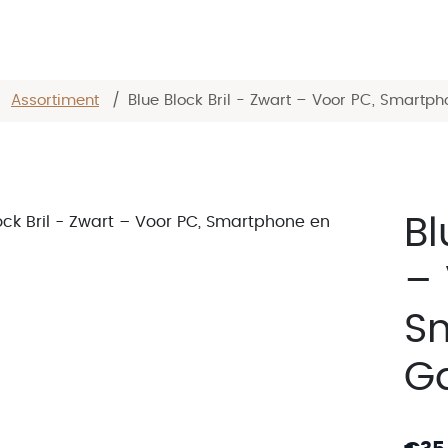
/
Assortiment
/
Blue Block Bril - Zwart – Voor PC, Smartpho
Bl
– 
S
G