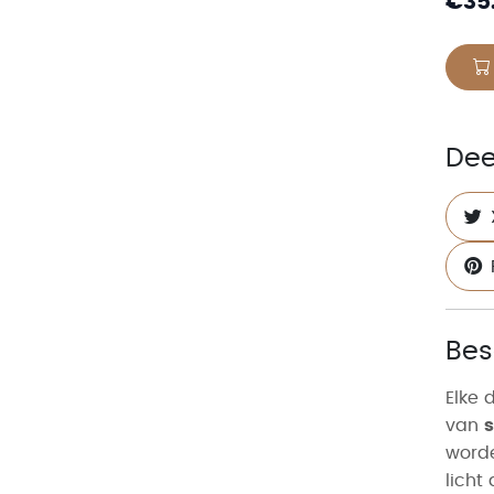
€
35
Dee
Bes
Elke 
van
word
licht