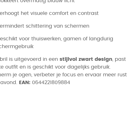
lokkeert overmatig blauw licht
erhoogt het visuele comfort en contrast
ermindert schittering van schermen
eschikt voor thuiswerken, gamen of langdurig
chermgebruik
bril is uitgevoerd in een
stijlvol zwart design
, past
lke outfit en is geschikt voor dagelijks gebruik.
erm je ogen, verbeter je focus en ervaar meer rust
 avond.
EAN:
0644221809884