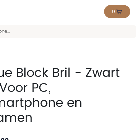
0
ne...
ue Block Bril - Zwart
Voor PC,
martphone en
amen