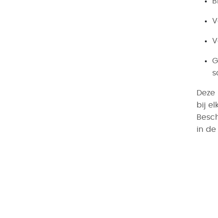
B
V
V
G
s
Deze 
bij e
Besch
in de