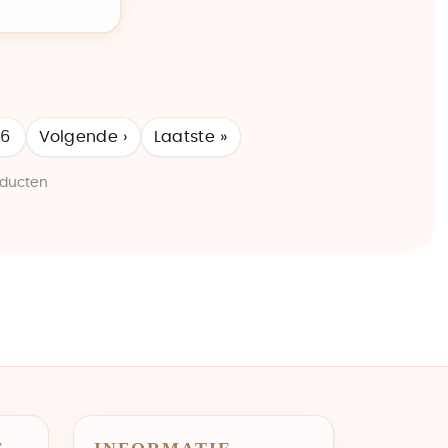
6
Volgende ›
Laatste »
oducten