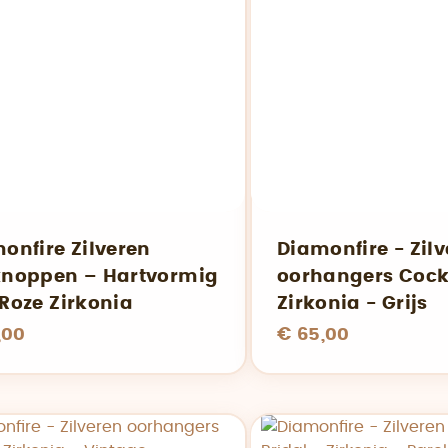
onfire Zilveren
Diamonfire - Zil
noppen – Hartvormig
oorhangers Cockt
Roze Zirkonia
Zirkonia - Grijs
,00
€ 65,00