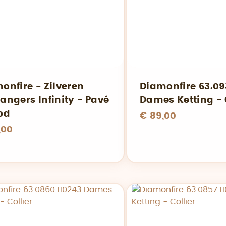
onfire - Zilveren
Diamonfire 63.09
angers Infinity - Pavé
Dames Ketting - 
od
€ 89,00
,00