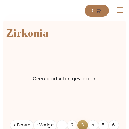
0
Zirkonia
Geen producten gevonden.
« Eerste
‹ Vorige
1
2
3
4
5
6