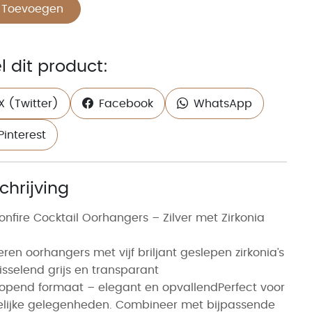
Toevoegen
l dit product:
X (Twitter)
Facebook
WhatsApp
Pinterest
chrijving
nfire Cocktail Oorhangers – Zilver met Zirkonia
veren oorhangers met vijf briljant geslepen zirkonia’s
isselend grijs en transparant
opend formaat – elegant en opvallendPerfect voor
elijke gelegenheden. Combineer met bijpassende