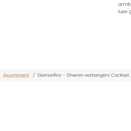
armba
luxe 
/
Assortiment
/
Diamonfire - Zilveren oorhangers Cocktail..