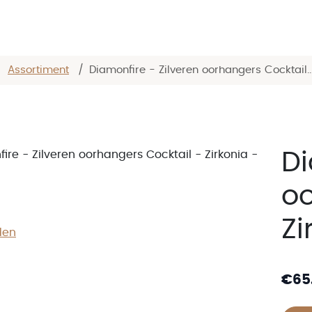
/
Assortiment
/
Diamonfire - Zilveren oorhangers Cocktail..
Di
oo
Zi
den
€
65