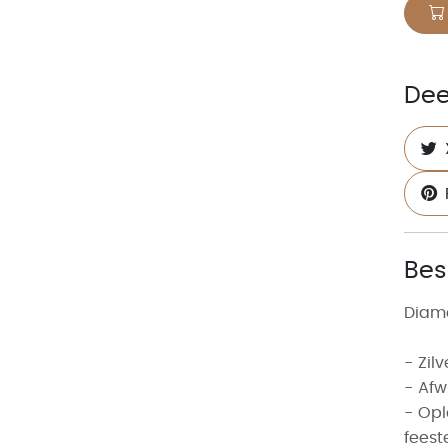
Dee
Bes
Diamo
- Zil
- Afw
- Opl
feest