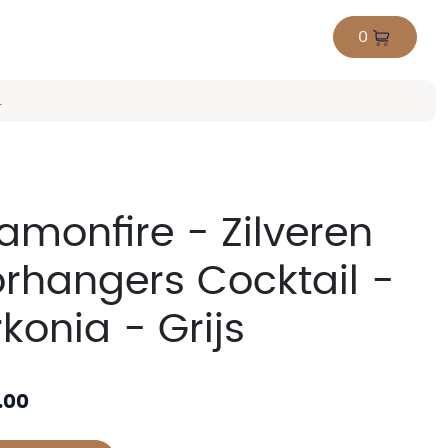
0
.
amonfire - Zilveren
rhangers Cocktail -
rkonia - Grijs
.00