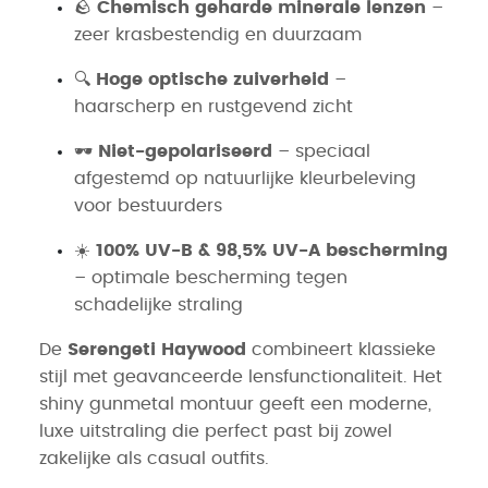
🪨
Chemisch geharde minerale lenzen
–
zeer krasbestendig en duurzaam
🔍
Hoge optische zuiverheid
–
haarscherp en rustgevend zicht
🕶️
Niet-gepolariseerd
– speciaal
afgestemd op natuurlijke kleurbeleving
voor bestuurders
☀️
100% UV-B & 98,5% UV-A bescherming
– optimale bescherming tegen
schadelijke straling
De
Serengeti Haywood
combineert klassieke
stijl met geavanceerde lensfunctionaliteit. Het
shiny gunmetal montuur geeft een moderne,
luxe uitstraling die perfect past bij zowel
zakelijke als casual outfits.