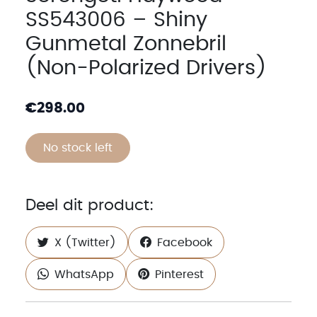
SS543006 – Shiny
Gunmetal Zonnebril
(Non-Polarized Drivers)
€
298.00
No stock left
Deel dit product:
X (Twitter)
Facebook
WhatsApp
Pinterest