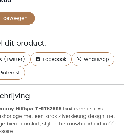
9.00
Toevoegen
l dit product:
X (Twitter)
Facebook
WhatsApp
Pinterest
chrijving
mmy Hilfiger TH1782658 Lexi
is een stijlvol
horloge met een strak zilverkleurig design. Het
ge biedt comfort, stijl en betrouwbaarheid in één
soire.