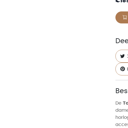
€
18
Dee
Bes
De
To
dames
horlo
acces