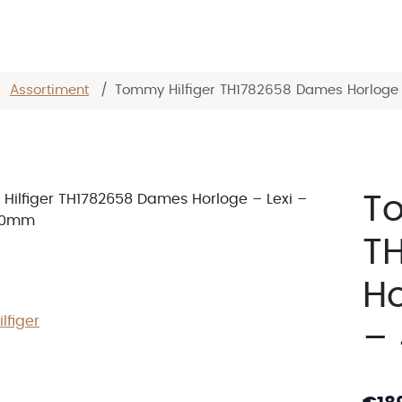
/
Assortiment
/
Tommy Hilfiger TH1782658 Dames Horloge –
To
T
Ho
lfiger
–