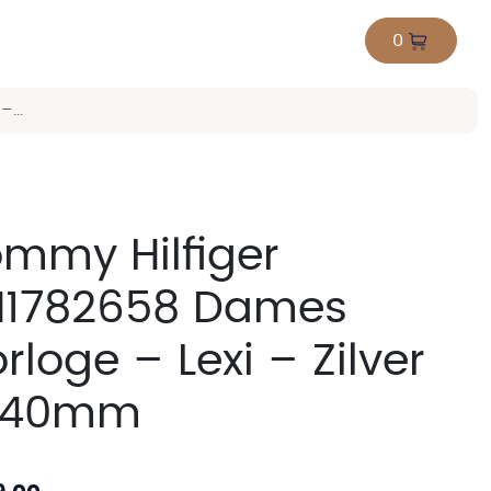
0
...
mmy Hilfiger
H1782658 Dames
rloge – Lexi – Zilver
 40mm