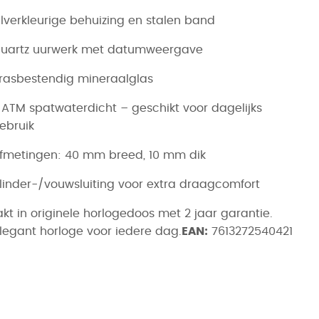
ilverkleurige behuizing en stalen band
uartz uurwerk met datumweergave
rasbestendig mineraalglas
 ATM spatwaterdicht – geschikt voor dagelijks
ebruik
fmetingen: 40 mm breed, 10 mm dik
linder-/vouwsluiting voor extra draagcomfort
kt in originele horlogedoos met 2 jaar garantie.
legant horloge voor iedere dag.
EAN:
7613272540421