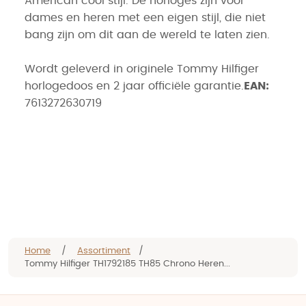
American cool stijl. De horloges zijn voor
dames en heren met een eigen stijl, die niet
bang zijn om dit aan de wereld te laten zien.
Wordt geleverd in originele Tommy Hilfiger
horlogedoos en 2 jaar officiële garantie.
EAN:
7613272630719
Home
/
Assortiment
/
Tommy Hilfiger TH1792185 TH85 Chrono Heren...