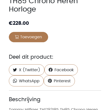
TH85 Chrono Heren
Horloge
€
228.00
Toevoegen
Deel dit product:
X (Twitter)
Facebook
WhatsApp
Pinterest
Beschrijving
Tommy Hilfiger TH1792185 TH85 Chrono Heren