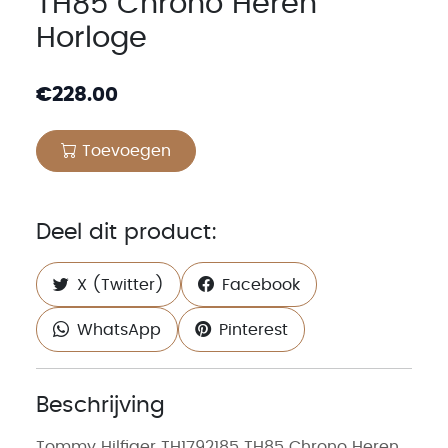
TH85 Chrono Heren
Horloge
€
228.00
Toevoegen
Deel dit product:
X (Twitter)
Facebook
WhatsApp
Pinterest
Beschrijving
Tommy Hilfiger TH1792185 TH85 Chrono Heren