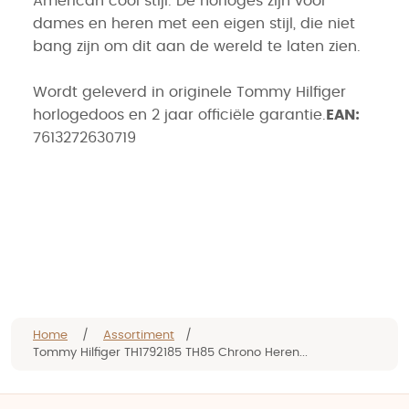
American cool stijl. De horloges zijn voor
dames en heren met een eigen stijl, die niet
bang zijn om dit aan de wereld te laten zien.
Wordt geleverd in originele Tommy Hilfiger
horlogedoos en 2 jaar officiële garantie.
EAN:
7613272630719
Home
/
Assortiment
/
Tommy Hilfiger TH1792185 TH85 Chrono Heren...